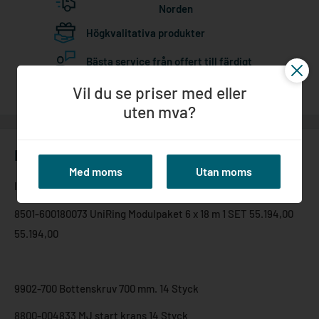
Norden
Högkvalitativa produkter
Bästa service från offert till färdigt
Vil du se priser med eller
uten mva?
Beskrivning
Med moms
Utan moms
I paketet ingår:
8501-600180073 UniRing Modulpaket 6 x 18 m 1 SET 55.194,00
55.194,00
9902-700 Bottenskruv 700 mm. 14 Styck
8800-004833 MJ start krans 14 Styck