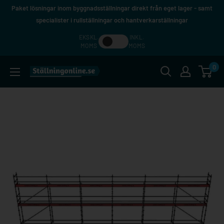
Hoppa
Paket lösningar inom byggnadsställningar direkt från eget lager - samt
till
specialister i rullställningar och hantverkarställningar
innehåll
EKSKL.
INKL.
MOMS
MOMS
0
Ställningonline.se