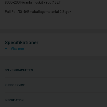
8000-200 Förankringskit vägg 7 SET
Pall Pall/Strö/Emaballagematerial 2 Styck
Specifikationer
Visa mer
OM VERKSAMHETEN
Ställningonline.se
KUNDSERVICE
Gräshoppsvägen 7 B (kontor/ej lager)
311 79 Falkenberg
Om oss
Sverige
INFORMATION
Kontakta oss
Org. nr: 556535-6267