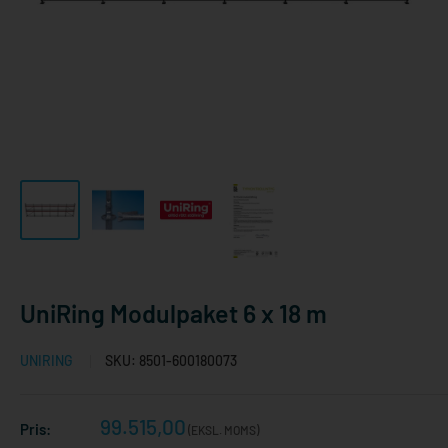
UniRing Modulpaket 6 x 18 m
UNIRING
SKU:
8501-600180073
Reapris
99.515,00
Pris:
(EKSL. MOMS)