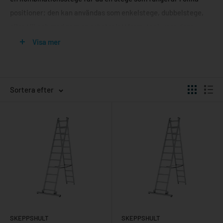
positioner; den kan användas som enkelstege, dubbelstege,
eller till och med som en arbetsplattform, tack vare dess
smarta design. Denna förmåga att förvandlas mellan olika
Visa mer
konfigurationer gör kombistegar till ett oumbärligt verktyg för
alla som värdesätter effektivitet och säkerhet i arbetet. Med
sin robusta konstruktion av tåliga material garanterar dessa
Sortera efter
stegar långvarig hållbarhet och stabilitet, vilket är avgörande
för både säkerhet och prestanda.
Fördelarna med att använda en
kombistege
Kombistegar erbjuder en mängd fördelar som gör dem till en
populär lösning. En av de mest framträdande fördelarna är
deras förmåga att omvandlas för att passa olika typer av
SKEPPSHULT
SKEPPSHULT