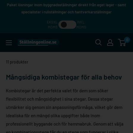
Hoppa
Paket lösningar inom byggnadsställningar direkt från eget lager - samt
till
specialister i rullställningar och hantverkarställningar
innehåll
EKSKL.
INKL.
MOMS
MOMS
0
Ställningonline.se
11 produkter
Mångsidiga kombistegar för alla behov
Kombistegar är det perfekta valet för dem som söker
flexibilitet och mångsidighet i sina stegar. Dessa stegar
utmärker sig genom sin anpassningsförmåga, vilket gör dem
idealiska för en mängd olika uppgifter både inom
professionellt byggande och för hemmabruk. Genom att välja
en kombinationsstege får du en stege som fungerar i olika