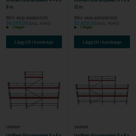
9 m
12 m
SKU:
SKU:
8502-60090GT073
8502-600120GT073
Reapris
Reapris
39.053,00
52.638,00
(EKSL. MOMS)
(EKSL. MOMS)
I lager
I lager
Lägg till i kundvagn
Lägg till i kundvagn
UNIRAM
UNIRAM
UniRam Alurampaket 6 + 8 x
UniRam Alurampaket 6 + 8 x