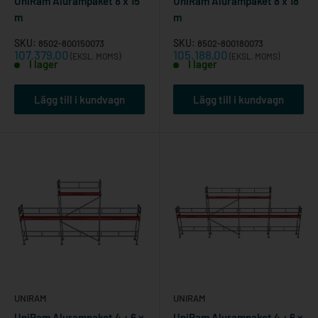
UniRam Alurampaket 8 x 15
UniRam Alurampaket 8 x 18
m
m
SKU:
SKU:
8502-800150073
8502-800180073
Reapris
Reapris
107.379,00
105.188,00
(EKSL. MOMS)
(EKSL. MOMS)
I lager
I lager
Lägg till i kundvagn
Lägg till i kundvagn
UNIRAM
UNIRAM
UniRam Alurampaket 4 + 6 x
UniRam Alurampaket 4 + 6 x