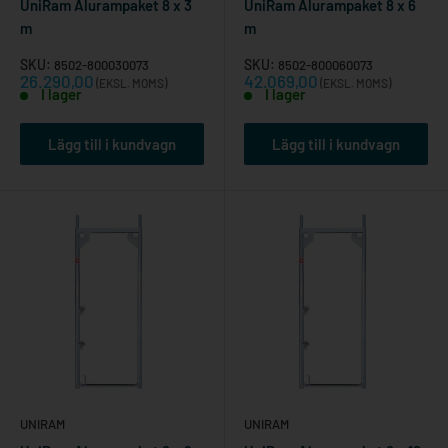
UniRam Alurampaket 8 x 3
UniRam Alurampaket 8 x 6
m
m
SKU:
SKU:
8502-800030073
8502-800060073
Reapris
Reapris
26.290,00
42.069,00
(EKSL. MOMS)
(EKSL. MOMS)
I lager
I lager
Lägg till i kundvagn
Lägg till i kundvagn
UNIRAM
UNIRAM