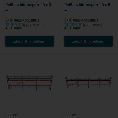
UniRam Alurampaket 4 x 3
UniRam Alurampaket 4 x 6
av hög kvalitet.
m
m
Anpassningsbarhet: Kan justeras för att passa olika
SKU:
SKU:
8502-400030073
8502-400060073
arbetsområden och projektkrav.
Reapris
Reapris
12.913,00
21.236,00
(EKSL. MOMS)
(EKSL. MOMS)
I lager
I lager
Säkerhetsfunktioner: Varje komponent är designad med
säkerhet i åtanke.
Lägg till i kundvagn
Lägg till i kundvagn
Enkel montering: Ingen komplicerad installationsprocess,
sparar tid och energi.
Kostnadseffektiv: Långvarig kvalitet till ett rimligt pris
över tid.
Kompatibilitet: Kan enkelt integreras med befintlig
utrustning och tillbehör.
Genom att välja Uniram ställningsset säkerställer du att ditt
byggprojekt kan hanteras på ett säkert och effektivt sätt.
UNIRAM
UNIRAM