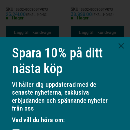
SKU:
SKU:
8502-60090GTV073
8502-80090GTV073
Reapris
Reapris
25.241,00
38.999,00
(EKSL. MOMS)
(EKSL. MOMS)
I lager
I lager
Lägg till i kundvagn
Lägg till i kundvagn
Spara 10% på ditt
Sida 1 / 2
Nästa
nästa köp
Vi håller dig uppdaterad med de
senaste nyheterna, exklusiva
Kundservice i högklass
erbjudanden och spännande nyheter
Personlig, vänlig och kompetent
från oss
Vad vill du höra om: