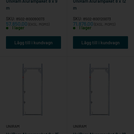
UniRam Alurampaket 8 x 9
UniRam Alurampaket 8 x 12
m
m
SKU:
SKU:
8502-800090073
8502-800120073
Reapris
Reapris
57.850,00
71.876,00
(EKSL. MOMS)
(EKSL. MOMS)
I lager
I lager
Lägg till i kundvagn
Lägg till i kundvagn
UNIRAM
UNIRAM