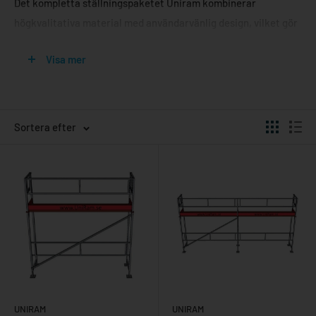
Det kompletta ställningspaketet Uniram kombinerar
högkvalitativa material med användarvänlig design, vilket gör
det enkelt för både professionella och amatörer att effektivt
Visa mer
hantera olika byggprojekt. Med en Uniram ställningslösning
kan du vara säker på att arbetet kan utföras med högsta
säkerhet och effektivitet.
Sortera efter
Fördelarna med att välja Uniram
ställningsset
När det gäller byggställningar är Uniram ett av de mest
pålitliga varumärkena på marknaden. Ett ställningsset från
Uniram erbjuder en mängd fördelar som gör det till en idealisk
lösning för olika typer av byggprojekt. Här är några av de
framstående fördelarna med deras ställningspaket:
UNIRAM
UNIRAM
Hållbarhet och styrka: Tillverkade av aluminium eller stål