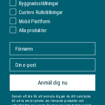
Byggnadsställningar
OM VERKSAMHETEN
Custers Rullställningar
Ställningonline.se
Mobil Plattform
KUNDSERVICE
Gräshoppsvägen 7 B (kontor/ej lager)
311 79 Falkenberg
Om oss
Alla produkter
Sverige
INFORMATION
Kontakta oss
Org. nr: 556535-6267
Frakt och leverans
Förnamn
DITT KONTO
Köpevillkor
ORDER@UNIHAK.SE
Säker betalning
Logga in
0700 23 25 40
emaik
Sekretesspolicy
Cookies
Vårt lager
Följ oss
Anmäl dig nu
Certifikat/Monteringsinstruktioner
Genom att dra för att anmäla dig ger du ditt samtycke
till att ta emot nyheter om liknande produkter och
Vi accepterar