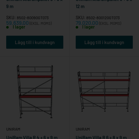
9 m
12 m
SKU:
SKU:
8502-80090GT073
8502-800120GT073
Reapris
Reapris
59.639,00
79.020,00
(EKSL. MOMS)
(EKSL. MOMS)
I lager
I lager
Lägg till i kundvagn
Lägg till i kundvagn
UNIRAM
UNIRAM
UniRam Villa R 4 + 6 x 9 m
UniRam Villa R 6 + 8 x 9 m