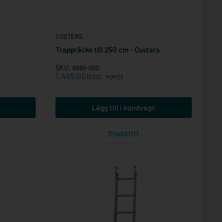
CUSTERS
s
Trappräcke till 250 cm - Custers
SKU:
9995-000
Reapris
1.495,00
(EKSL. MOMS)
Lägg till i kundvagn
Snabbtitt