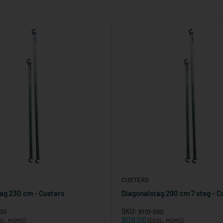
CUSTERS
ag 230 cm - Custers
Diagonalstag 290 cm 7 steg - C
SKU:
30
9110-290
Reapris
809,00
SL. MOMS)
(EKSL. MOMS)