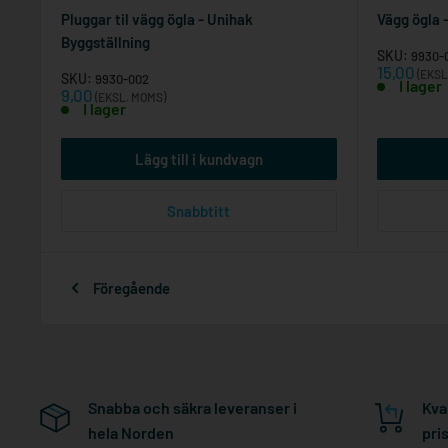
Pluggar til vägg ögla - Unihak
Vägg ögla 
Byggställning
SKU:
9930-
Reapris
15,00
(EKSL
SKU:
9930-002
I lager
Reapris
9,00
(EKSL. MOMS)
I lager
Lägg till i kundvagn
Snabbtitt
Föregående
Snabba och säkra leveranser i
Kva
hela Norden
pri