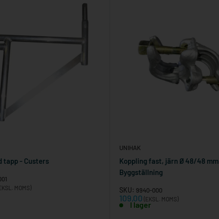
UNIHAK
 tapp - Custers
Koppling fast, järn Ø 48/48 mm
Byggställning
001
EKSL. MOMS)
SKU:
9940-000
Reapris
109,00
(EKSL. MOMS)
I lager