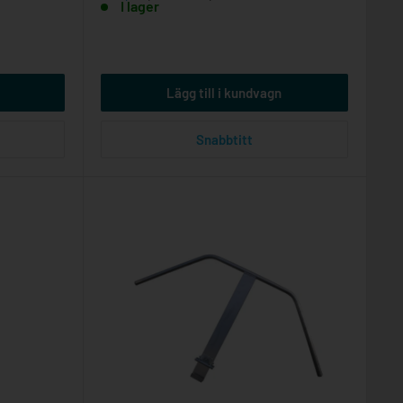
I lager
Lägg till i kundvagn
Snabbtitt