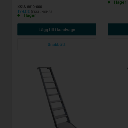
I lager
SKU:
9910-000
Reapris
179,00
(EKSL. MOMS)
I lager
Lägg till i kundvagn
Snabbtitt