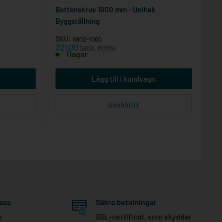
Bottenskruv 1000 mm - Unihak
Byggställning
SKU:
9902-1000
Reapris
321,00
(EKSL. MOMS)
I lager
Lägg till i kundvagn
Snabbtitt
ass
Säkra betalningar
h
SSL-certificat, som skyddar