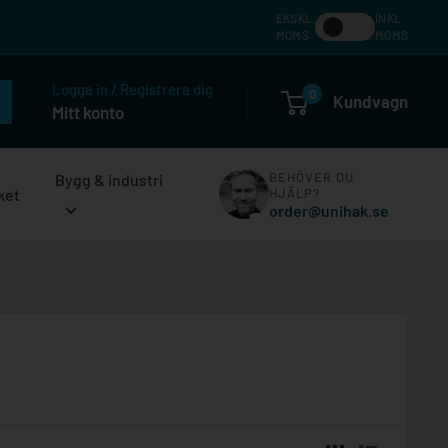
EKSKL.
INKL.
MOMS
MOMS
Logga in / Registrera dig
0
Kundvagn
Mitt konto
BEHÖVER DU
Bygg & industri
ket
HJÄLP?
order@unihak.se