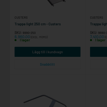
CUSTERS
CUSTERS
Trappa light 250 cm - Custers
Trappa lig
SKU:
SKU:
9990-250
9990-
Reapris
Reapris
6.960,00
7.410,00
(EKSL. MOMS)
(E
I lager
I lager
Lägg till i kundvagn
Snabbtitt