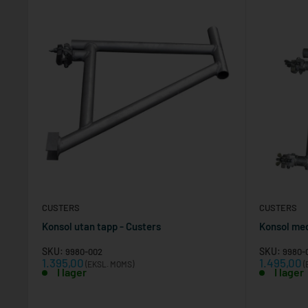
CUSTERS
CUSTERS
Konsol utan tapp - Custers
Konsol med
SKU:
SKU:
9980-002
9980-
Reapris
Reapris
1.395,00
1.495,00
(EKSL. MOMS)
(
I lager
I lager