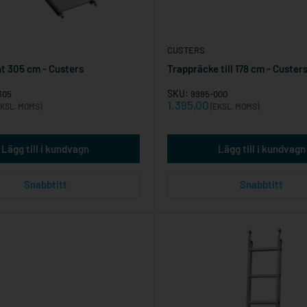
CUSTERS
ht 305 cm - Custers
Trappräcke till 178 cm - Custer
SKU:
305
9995-000
Reapris
1.395,00
KSL. MOMS)
(EKSL. MOMS)
Lägg till i kundvagn
Lägg till i kundvagn
Snabbtitt
Snabbtitt