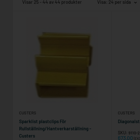
Visar 25 - 44 av 44 produkter
Visa: 24 per sida
CUSTERS
CUSTERS
Sparklist plastclips För
Diagonalst
Rullställning/Hantverkarställning -
SKU:
9110-2
Custers
Reapris
673,00
(EK