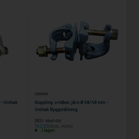
UNIHAK
 - Unihak
Koppling, vridbar, järn Ø 48/48 mm -
Unihak Byggställning
SKU:
9940-001
Reapris
142,00
(EKSL. MOMS)
I lager