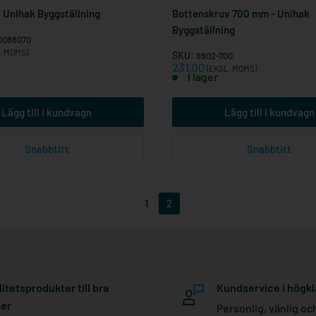
- Unihak Byggställning
Bottenskruv 700 mm - Unihak
Byggställning
0088070
. MOMS)
SKU:
9902-700
Reapris
231,00
(EKSL. MOMS)
I lager
Lägg till i kundvagn
Lägg till i kundvagn
Snabbtitt
Snabbtitt
1
2
litetsprodukter till bra
Kundservice i högkl
ser
Personlig, vänlig oc