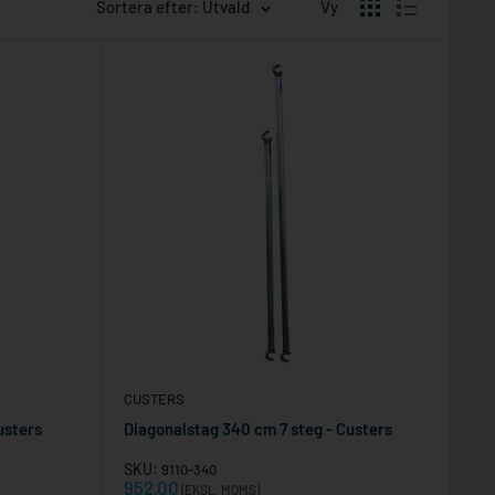
Sortera efter: Utvald
Vy
CUSTERS
usters
Diagonalstag 340 cm 7 steg - Custers
SKU:
9110-340
Reapris
952,00
(EKSL. MOMS)