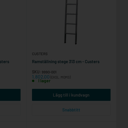
CUSTERS
sters
Ramställning stege 313 cm - Custers
SKU:
9990-001
Reapris
1.802,00
(EKSL. MOMS)
I lager
Lägg till i kundvagn
Snabbtitt