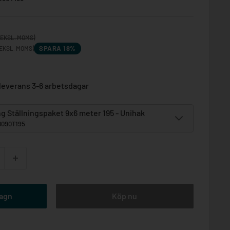
(EKSL. MOMS)
SPARA 18%
EKSL. MOMS)
leverans 3-6 arbetsdagar
g Ställningspaket 9x6 meter 195 - Unihak
0090T195
vagn
Köp nu