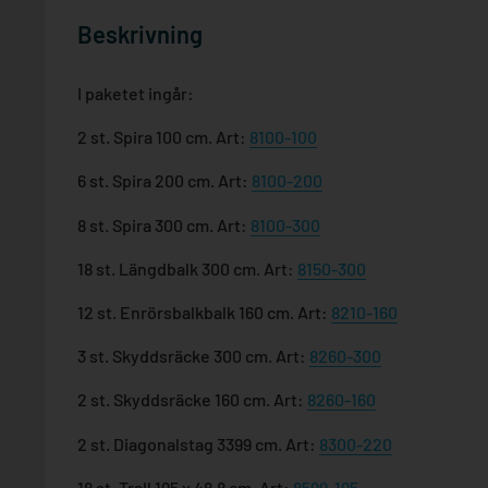
Beskrivning
I paketet ingår:
2 st. Spira 100 cm. Art:
8100-100
6 st. Spira 200 cm. Art:
8100-200
8 st. Spira 300 cm. Art:
8100-300
18 st. Längdbalk 300 cm. Art:
8150-300
12 st. Enrörsbalkbalk 160 cm. Art:
8210-160
3 st. Skyddsräcke 300 cm. Art:
8260-300
2 st. Skyddsräcke 160 cm. Art:
8260-160
2 st. Diagonalstag 3399 cm. Art:
8300-220
18 st. Trall 195 x 48,8 cm. Art:
8599-195