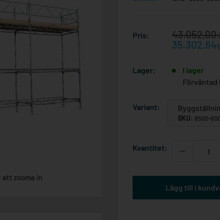
Reapris
43.052,00
Pris:
35.302,64
(
Lager:
I lager
Förväntad 
Variant:
Byggställnin
SKU:
8500-60
Kvantitet:
r att zooma in
Lägg till i kund