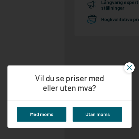
Långvarig expert
ställningar
Högkvalitativa p
Vil du se priser med
eller uten mva?
Med moms
Utan moms