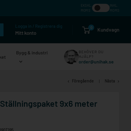
EKSKL.
INKL.
MOMS
MOMS
Logga in / Registrera dig
0
Kundvagn
Mitt konto
BEHÖVER DU
Bygg & industri
ket
HJÄLP?
order@unihak.se
Föregående
Nästa
 Ställningspaket 9x6 meter
090T195