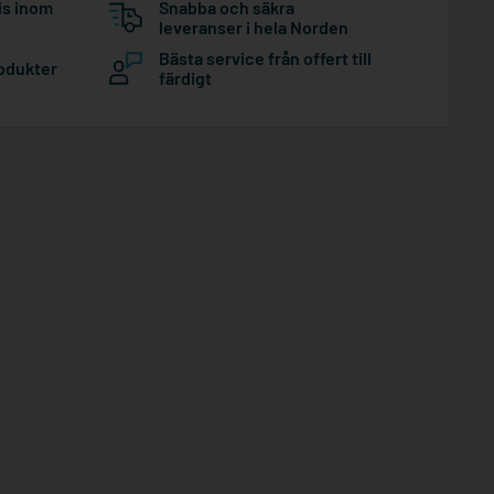
is inom
Snabba och säkra
leveranser i hela Norden
Bästa service från offert till
rodukter
färdigt