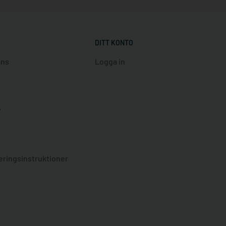
DITT KONTO
ans
Logga in
y
eringsinstruktioner