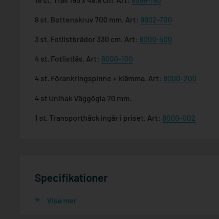
8 st. Bottenskruv 700 mm. Art:
9902-700
3 st. Fotlistbrädor 330 cm. Art:
8000-500
4 st. Fotlistlås. Art:
8000-100
4 st. Förankringspinne + klämma. Art:
8000-200
4 st Unihak Väggögla 70 mm.
1 st. Transporthäck ingår i priset. Art:
8000-002
Specifikationer
Visa mer