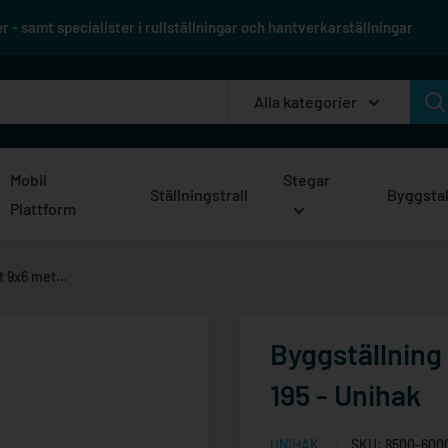
 - samt specialister i rullställningar och hantverkarställningar
Alla kategorier
Mobil
Stegar
Ställningstrall
Byggsta
Plattform
 9x6 met...
Byggställning
195 - Unihak
UNIHAK
SKU:
8500-600