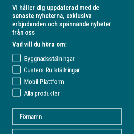
Vi håller dig uppdaterad med de
senaste nyheterna, exklusiva
erbjudanden och spännande nyheter
Specifikationer
från oss
Visa mer
Vad vill du höra om:
Byggnadsställningar
OM VERKSAMHETEN
Custers Rullställningar
Ställningonline.se
Mobil Plattform
KUNDSERVICE
Gräshoppsvägen 7 B (kontor/ej lager)
311 79 Falkenberg
Om oss
Alla produkter
Sverige
INFORMATION
Kontakta oss
Org. nr: 556535-6267
Frakt och leverans
Förnamn
DITT KONTO
Köpevillkor
ORDER@UNIHAK.SE
Säker betalning
Logga in
0700 23 25 40
emaik