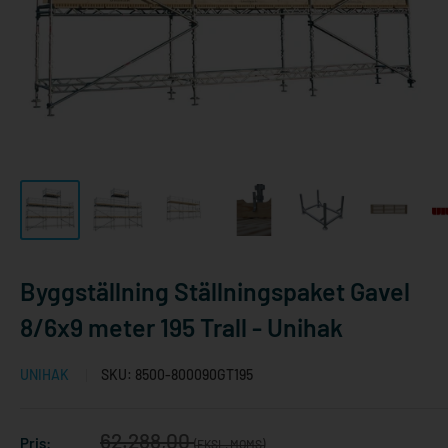
Byggställning Ställningspaket Gavel
8/6x9 meter 195 Trall - Unihak
UNIHAK
SKU:
8500-800090GT195
Reapris
62.288,00
Pris:
(EKSL. MOMS)