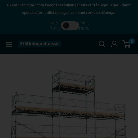
Hoppa
Paket lösningar inom byggnadsställningar direkt från eget lager - samt
till
specialister i rullställningar och hantverkarställningar
innehåll
EKSKL.
INKL.
MOMS
MOMS
0
Ställningonline.se