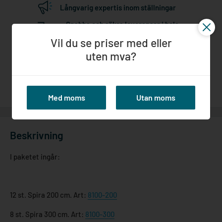
Långvarig expertis inom ställningar
Snabba och säkra leveranser i hela
Norden
Vil du se priser med eller
Högkvalitativa produkter
uten mva?
Bästa service från offert till färdigt
Med moms
Utan moms
Beskrivning
I paketet ingår:
12 st. Spira 200 cm. Art:
8100-200
8 st. Spira 300 cm. Art:
8100-300