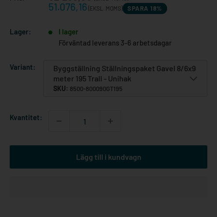
51.076,16
SPARA 18%
(EKSL. MOMS)
Lager:
I lager
Förväntad leverans 3-6 arbetsdagar
Variant:
Byggställning Ställningspaket Gavel 8/6x9
meter 195 Trall - Unihak
SKU:
8500-800090GT195
Kvantitet:
Lägg till i kundvagn