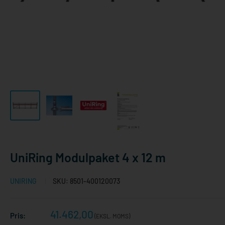
UniRing Modulpaket 4 x 12 m
UNIRING
SKU:
8501-400120073
Reapris
41.462,00
Pris:
(EKSL. MOMS)