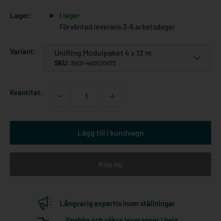
Lager:
I lager
Förväntad leverans 3-6 arbetsdagar
Variant:
UniRing Modulpaket 4 x 12 m
SKU:
8501-400120073
Kvantitet:
Lägg till i kundvagn
Köp nu
Långvarig expertis inom ställningar
Snabba och säkra leveranser i hela