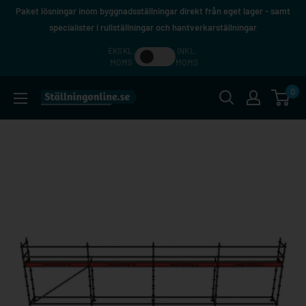
Hoppa
Paket lösningar inom byggnadsställningar direkt från eget lager - samt
till
specialister i rullställningar och hantverkarställningar
innehåll
EKSKL.
INKL.
MOMS
MOMS
0
Ställningonline.se