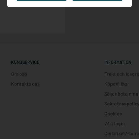
KUNDSERVICE
INFORMATION
Om oss
Frakt och lever
Kontakta oss
Köpevillkor
Säker betalning
Sekretesspolic
Cookies
Vårt lager
Certifikat/Mont