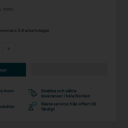
L. MOMS)
leverans 3-6 arbetsdagar
vagn
is inom
Snabba och säkra
leveranser i hela Norden
Bästa service från offert till
rodukter
färdigt