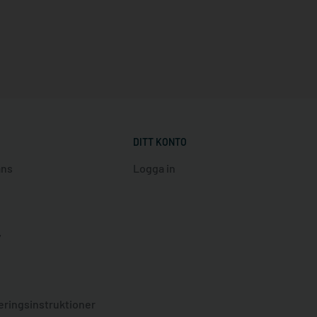
DITT KONTO
ans
Logga in
y
eringsinstruktioner