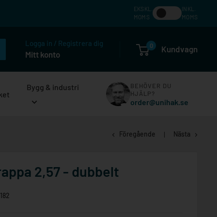
EKSKL.
INKL.
MOMS
MOMS
Logga in / Registrera dig
0
Kundvagn
Mitt konto
BEHÖVER DU
Bygg & industri
ket
HJÄLP?
order@unihak.se
Föregående
Nästa
trappa 2,57 - dubbelt
182