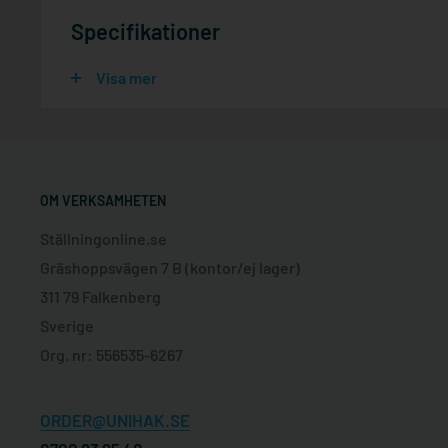
Specifikationer
Visa mer
OM VERKSAMHETEN
Ställningonline.se
Gräshoppsvägen 7 B (kontor/ej lager)
311 79 Falkenberg
Sverige
Org. nr: 556535-6267
ORDER@UNIHAK.SE