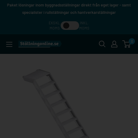
Hoppa
Paket lösningar inom byggnadsställningar direkt från eget lager - samt
till
specialister i rullställningar och hantverkarställningar
innehåll
EKSKL.
INKL.
MOMS
MOMS
0
Ställningonline.se