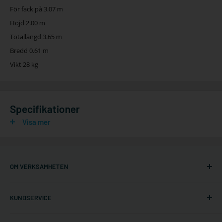
För fack på 3.07 m
Höjd 2.00 m
Totallängd 3.65 m
Bredd 0.61 m
Vikt 28 kg
Specifikationer
Visa mer
OM VERKSAMHETEN
Ställningonline.se
KUNDSERVICE
Gräshoppsvägen 7 B (kontor/ej lager)
311 79 Falkenberg
Om oss