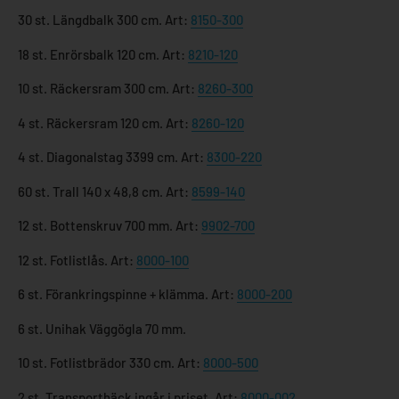
30 st. Längdbalk 300 cm. Art:
8150-300
18 st. Enrörsbalk 120 cm. Art:
8210-120
10 st. Räckersram 300 cm. Art:
8260-300
4 st. Räckersram 120 cm. Art:
8260-120
4 st. Diagonalstag 3399 cm. Art:
8300-220
60 st. Trall 140 x 48,8 cm. Art:
8599-140
12 st. Bottenskruv 700 mm. Art:
9902-700
12 st. Fotlistlås. Art:
8000-100
6 st. Förankringspinne + klämma. Art:
8000-200
6 st. Unihak Väggögla 70 mm.
10 st. Fotlistbrädor 330 cm. Art:
8000-500
2 st. Transporthäck ingår i priset. Art:
8000-002