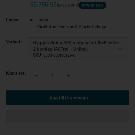
66.795,56
SPARA 18%
(EKSL. MOMS)
Lager:
I lager
Förväntad leverans 3-6 arbetsdagar
Variant:
Byggställning Ställningspaket 15x6 meter
2 bomlag 140Trall - Unihak
SKU:
8500-600150T2140
Kvantitet:
Lägg till i kundvagn