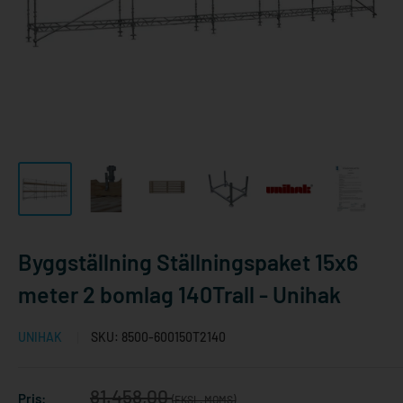
Byggställning Ställningspaket 15x6
meter 2 bomlag 140Trall - Unihak
UNIHAK
SKU:
8500-600150T2140
Reapris
81.458,00
Pris:
(EKSL. MOMS)