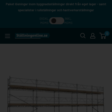
Hoppa
Paket lösningar inom byggnadsställningar direkt från eget lager - samt
till
specialister i rullställningar och hantverkarställningar
innehåll
EKSKL.
INKL.
MOMS
MOMS
0
Ställningonline.se