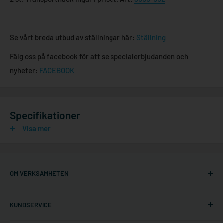
Se vårt breda utbud av ställningar här:
Ställning
Fälg oss på facebook för att se specialerbjudanden och
nyheter:
FACEBOOK
Specifikationer
Visa mer
OM VERKSAMHETEN
Ställningonline.se
KUNDSERVICE
Gräshoppsvägen 7 B (kontor/ej lager)
311 79 Falkenberg