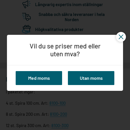
Långvarig expertis inom ställningar
Snabba och säkra leveranser i hela
Norden
Högkvalitativa produkter
Bästa service från offert till färdigt
Vil du se priser med eller
uten mva?
Med moms
Utan moms
Beskrivning
I paketet ingår:
4 st. Spira 100 cm. Art:
8100-100
8 st. Spira 200 cm. Art:
8100-200
12 st. Spira 300 cm. Art:
8100-300