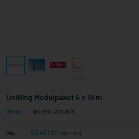
UniRing Modulpaket 4 x 18 m
UNIRING
SKU:
8501-400180073
Reapris
59.481,00
Pris:
(EKSL. MOMS)