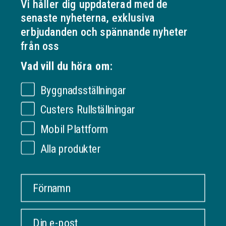
Vi håller dig uppdaterad med de
senaste nyheterna, exklusiva
erbjudanden och spännande nyheter
Specifikationer
från oss
Visa mer
Vad vill du höra om:
Byggnadsställningar
OM VERKSAMHETEN
Custers Rullställningar
Ställningonline.se
Mobil Plattform
KUNDSERVICE
Gräshoppsvägen 7 B (kontor/ej lager)
311 79 Falkenberg
Om oss
Alla produkter
Sverige
INFORMATION
Kontakta oss
Org. nr: 556535-6267
Frakt och leverans
Förnamn
DITT KONTO
Köpevillkor
ORDER@UNIHAK.SE
Säker betalning
Logga in
0700 23 25 40
emaik
Sekretesspolicy