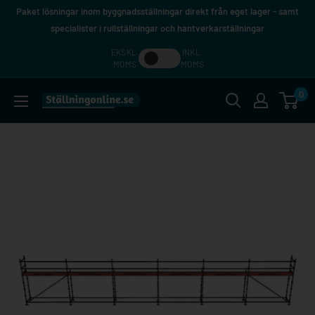
Hoppa
Paket lösningar inom byggnadsställningar direkt från eget lager - samt
till
specialister i rullställningar och hantverkarställningar
innehåll
EKSKL.
INKL.
MOMS
MOMS
0
Ställningonline.se