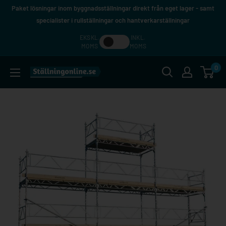
Hoppa
Paket lösningar inom byggnadsställningar direkt från eget lager - samt
till
specialister i rullställningar och hantverkarställningar
innehåll
EKSKL.
INKL.
MOMS
MOMS
0
Ställningonline.se