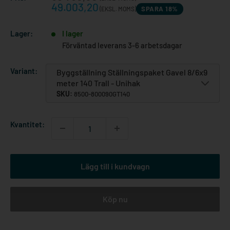
49.003,20
SPARA 18%
(EKSL. MOMS)
Lager:
I lager
Förväntad leverans 3-6 arbetsdagar
Variant:
Byggställning Ställningspaket Gavel 8/6x9
meter 140 Trall - Unihak
SKU:
8500-800090GT140
Kvantitet:
Lägg till i kundvagn
Köp nu