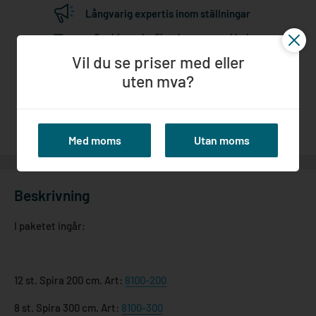
Långvarig expertis inom ställningar
Snabba och säkra leveranser i hela
Norden
Vil du se priser med eller
Högkvalitativa produkter
uten mva?
Bästa service från offert till färdigt
Med moms
Utan moms
Beskrivning
I paketet ingår:
12 st. Spira 200 cm. Art:
8100-200
8 st. Spira 300 cm. Art:
8100-300