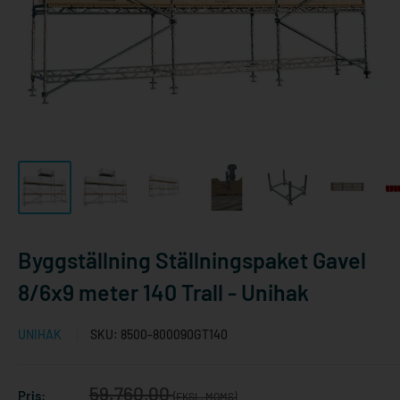
Byggställning Ställningspaket Gavel
8/6x9 meter 140 Trall - Unihak
UNIHAK
SKU:
8500-800090GT140
Reapris
59.760,00
Pris:
(EKSL. MOMS)