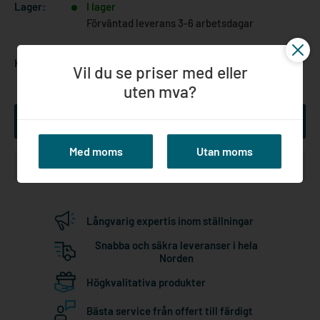
Lager:
I lager
Förväntad leverans 3-6 arbetsdagar
Kvantitet:
Vil du se priser med eller
uten mva?
Lägg till i kundvagn
Med moms
Utan moms
Långvarig expertis inom ställningar
Snabba och säkra leveranser i hela
Norden
Högkvalitativa produkter
Bästa service från offert till färdigt