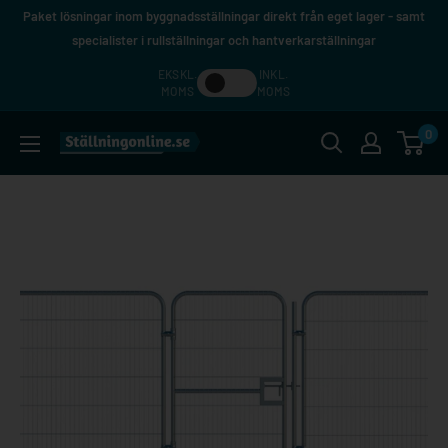
Hoppa
Paket lösningar inom byggnadsställningar direkt från eget lager - samt
till
specialister i rullställningar och hantverkarställningar
innehåll
EKSKL.
INKL.
MOMS
MOMS
0
Ställningonline.se