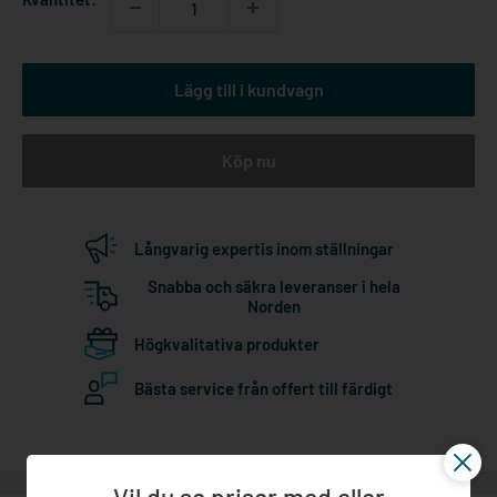
Lägg till i kundvagn
Köp nu
Långvarig expertis inom ställningar
Snabba och säkra leveranser i hela
Norden
Högkvalitativa produkter
Bästa service från offert till färdigt
Vil du se priser med eller