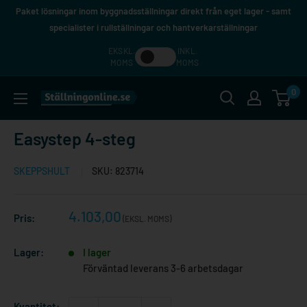
Hoppa
Paket lösningar inom byggnadsställningar direkt från eget lager - samt
till
specialister i rullställningar och hantverkarställningar
innehåll
EKSKL.
INKL.
MOMS
MOMS
0
Ställningonline.se
Easystep 4-steg
SKEPPSHULT
SKU:
823714
Reapris
4.103,00
Pris:
(EKSL. MOMS)
Lager:
I lager
Förväntad leverans 3-6 arbetsdagar
Kvantitet: