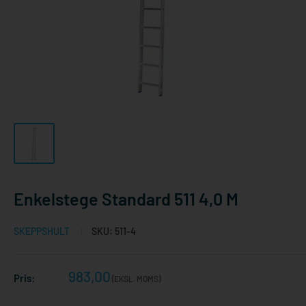
Enkelstege Standard 511 4,0 M
SKEPPSHULT
SKU:
511-4
Reapris
983,00
Pris:
(EKSL. MOMS)