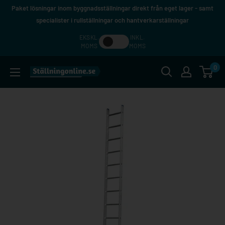
Hoppa
Paket lösningar inom byggnadsställningar direkt från eget lager - samt
till
specialister i rullställningar och hantverkarställningar
innehåll
EKSKL.
INKL.
MOMS
MOMS
0
Ställningonline.se