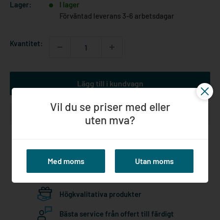
Lager:
I lager
Förväntad leverans 3-6 arbetsdagar
Kvantitet:
Lägg till i kundvagn
Vil du se priser med eller
uten mva?
Långvarig expertis inom ställningar
Med moms
Utan moms
Snabba och säkra leveranser i hela
Norden
Högkvalitativa produkter
Bästa service från offert till färdigt