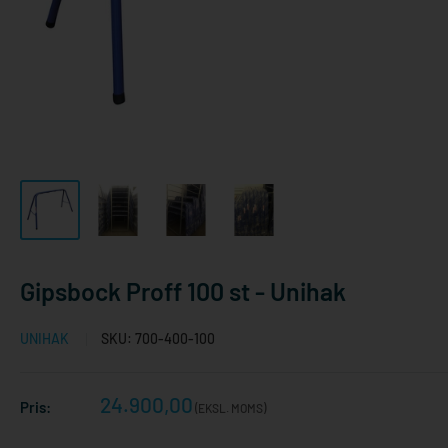
Gipsbock Proff 100 st - Unihak
UNIHAK
SKU:
700-400-100
Reapris
24.900,00
Pris:
(EKSL. MOMS)