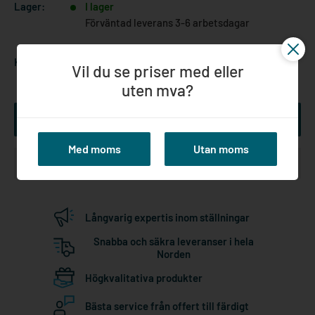
Lager:
I lager
Förväntad leverans 3-6 arbetsdagar
Kvantitet:
Vil du se priser med eller
uten mva?
Lägg till i kundvagn
Med moms
Utan moms
Långvarig expertis inom ställningar
Snabba och säkra leveranser i hela
Norden
Högkvalitativa produkter
Bästa service från offert till färdigt