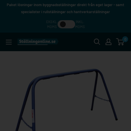
Hoppa
Paket lösningar inom byggnadsställningar direkt från eget lager - samt
till
specialister i rullställningar och hantverkarställningar
innehåll
EKSKL.
INKL.
MOMS
MOMS
0
Ställningonline.se