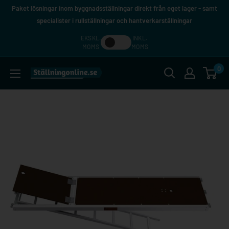
Hoppa
Paket lösningar inom byggnadsställningar direkt från eget lager - samt
till
specialister i rullställningar och hantverkarställningar
innehåll
EKSKL.
INKL.
MOMS
MOMS
0
Ställningonline.se