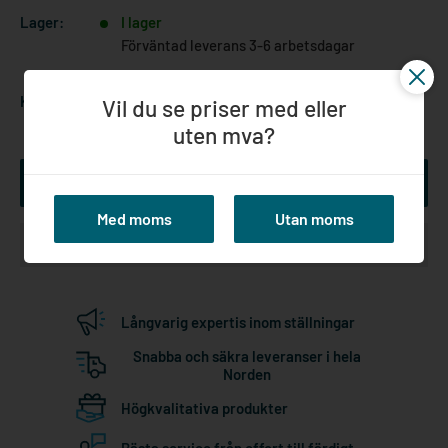
Lager:
I lager
Förväntad leverans 3-6 arbetsdagar
Kvantitet:
Vil du se priser med eller
uten mva?
Lägg till i kundvagn
Med moms
Utan moms
Långvarig expertis inom ställningar
Snabba och säkra leveranser i hela
Norden
Högkvalitativa produkter
Bästa service från offert till färdigt