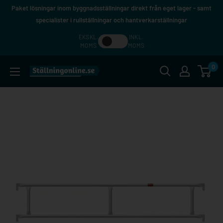
Hoppa
Paket lösningar inom byggnadsställningar direkt från eget lager - samt
till
specialister i rullställningar och hantverkarställningar
innehåll
EKSKL.
INKL.
MOMS
MOMS
0
Ställningonline.se