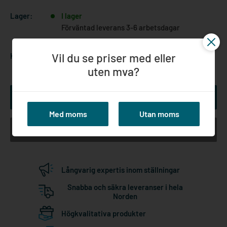
Lager:
I lager
Förväntad leverans 3-6 arbetsdagar
Vil du se priser med eller
Kvantitet:
uten mva?
Lägg till i kundvagn
Med moms
Utan moms
Köp nu
Långvarig expertis inom ställningar
Snabba och säkra leveranser i hela
Norden
Högkvalitativa produkter