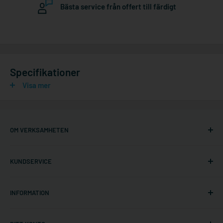
Bästa service från offert till färdigt
Specifikationer
Visa mer
OM VERKSAMHETEN
Ställningonline.se
KUNDSERVICE
Gräshoppsvägen 7 B (kontor/ej lager)
311 79 Falkenberg
Om oss
Sverige
INFORMATION
Kontakta oss
Org. nr: 556535-6267
Frakt och leverans