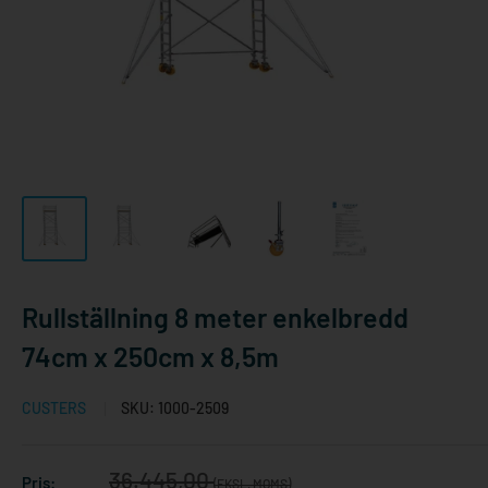
Rullställning 8 meter enkelbredd
74cm x 250cm x 8,5m
CUSTERS
SKU:
1000-2509
Reapris
36.445,00
Pris:
(EKSL. MOMS)