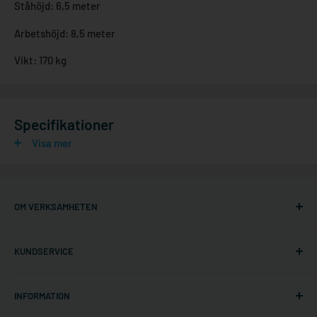
Ståhöjd: 6,5 meter
Arbetshöjd: 8,5 meter
Vikt: 170 kg
Specifikationer
Visa mer
OM VERKSAMHETEN
Ställningonline.se
KUNDSERVICE
Gräshoppsvägen 7 B (kontor/ej lager)
311 79 Falkenberg
Om oss
Sverige
INFORMATION
Kontakta oss
Org. nr: 556535-6267