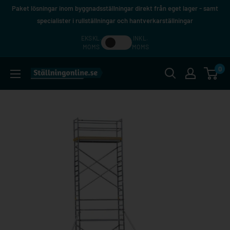
Hoppa
Paket lösningar inom byggnadsställningar direkt från eget lager - samt
till
specialister i rullställningar och hantverkarställningar
innehåll
EKSKL.
INKL.
MOMS
MOMS
0
Ställningonline.se