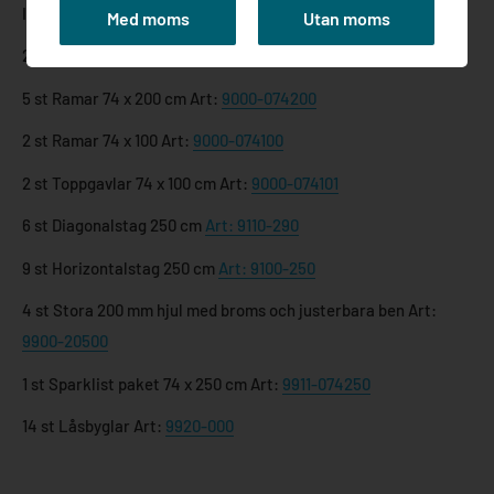
I paketet ingår:
Med moms
Utan moms
2 st Plattform med lucka 60 x 250 cm Art:
9231-250
5 st Ramar 74 x 200 cm Art:
9000-074200
2 st Ramar 74 x 100 Art:
9000-074100
2 st Toppgavlar 74 x 100 cm Art:
9000-074101
6 st Diagonalstag 250 cm
Art: 9110-290
9 st Horizontalstag 250 cm
Art: 9100-250
4 st Stora 200 mm hjul med broms och justerbara ben Art:
9900-20500
1 st Sparklist paket 74 x 250 cm Art:
9911-074250
14 st Låsbyglar Art:
9920-000