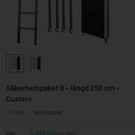
Säkerhetspaket 8 – längd 250 cm -
Custers
CUSTERS
SKU:
2038-250
Reapris
4.225,00
Pris:
(EKSL. MOMS)