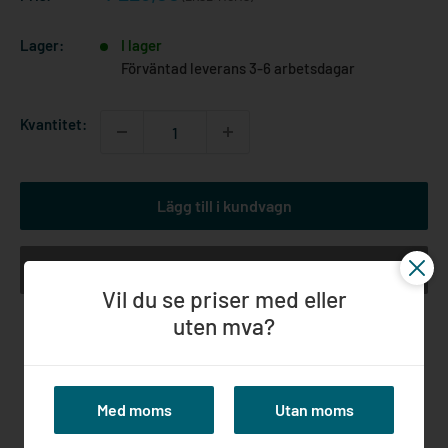
Lager:
I lager
Förväntad leverans 3-6 arbetsdagar
Kvantitet:
Lägg till i kundvagn
Köp nu
Vil du se priser med eller
uten mva?
Långvarig expertis inom ställningar
Snabba och säkra leveranser i hela
Norden
Med moms
Utan moms
Högkvalitativa produkter