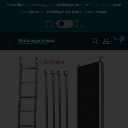
Hoppa
Paket lösningar inom byggnadsställningar direkt från eget lager - samt
till
specialister i rullställningar och hantverkarställningar
innehåll
EKSKL.
INKL.
MOMS
MOMS
0
Ställningonline.se