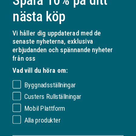
Spara 10% på ditt
Högkvalitativa produkter
nästa köp
Bästa service från offert till färdigt
Vi håller dig uppdaterad med de
senaste nyheterna, exklusiva
erbjudanden och spännande nyheter
Specifikationer
från oss
Visa mer
Vad vill du höra om:
Byggnadsställningar
OM VERKSAMHETEN
Custers Rullställningar
Ställningonline.se
Mobil Plattform
KUNDSERVICE
Gräshoppsvägen 7 B (kontor/ej lager)
311 79 Falkenberg
Om oss
Alla produkter
Sverige
INFORMATION
Kontakta oss
Org. nr: 556535-6267