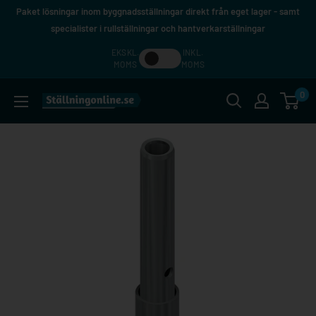
Hoppa
Paket lösningar inom byggnadsställningar direkt från eget lager - samt
till
specialister i rullställningar och hantverkarställningar
innehåll
EKSKL.
INKL.
MOMS
MOMS
0
Ställningonline.se