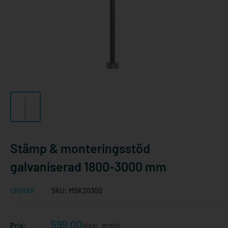
Stämp & monteringsstöd
galvaniserad 1800-3000 mm
UNIHAK
SKU:
MSK20300
Reapris
599,00
Pris:
(EKSL. MOMS)