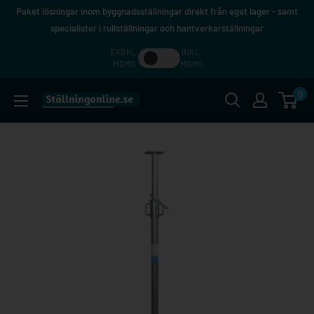
Hoppa
Paket lösningar inom byggnadsställningar direkt från eget lager - samt
till
specialister i rullställningar och hantverkarställningar
innehåll
EKSKL.
INKL.
MOMS
MOMS
0
Ställningonline.se