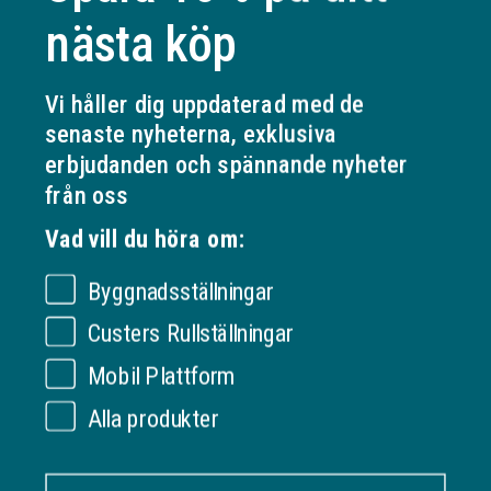
nästa köp
Bästa service från offert till färdigt
Vi håller dig uppdaterad med de
senaste nyheterna, exklusiva
erbjudanden och spännande nyheter
Specifikationer
från oss
Visa mer
Vad vill du höra om:
Byggnadsställningar
OM VERKSAMHETEN
Custers Rullställningar
Ställningonline.se
Mobil Plattform
KUNDSERVICE
Gräshoppsvägen 7 B (kontor/ej lager)
311 79 Falkenberg
Om oss
Alla produkter
Sverige
INFORMATION
Kontakta oss
Org. nr: 556535-6267
Frakt och leverans
Förnamn