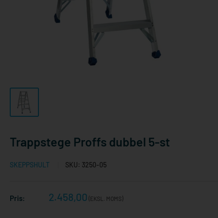
Trappstege Proffs dubbel 5-st
SKEPPSHULT
SKU:
3250-05
Reapris
2.458,00
Pris:
(EKSL. MOMS)