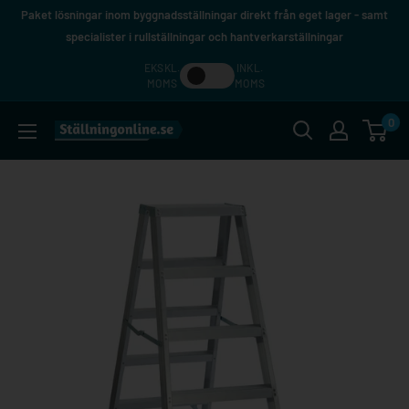
Hoppa
Paket lösningar inom byggnadsställningar direkt från eget lager - samt
till
specialister i rullställningar och hantverkarställningar
innehåll
EKSKL.
INKL.
MOMS
MOMS
0
Ställningonline.se