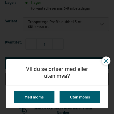
Lager:
I lager
Förväntad leverans 3-6 arbetsdagar
Variant:
Trappstege Proffs dubbel 5-st
SKU:
3250-05
Kvantitet:
Lägg till i kundvagn
Vil du se priser med eller
uten mva?
Köp nu
Med moms
Utan moms
Långvarig expertis inom ställningar
Snabba och säkra leveranser i hela
Norden