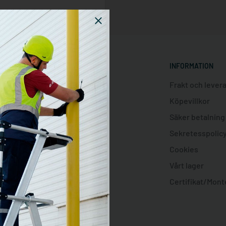
KUNDSERVICE
INFORMATION
Om oss
Frakt och lever
Kontakta oss
Köpevillkor
Säker betalning
Sekretesspolic
Cookies
Vårt lager
Certifikat/Mont