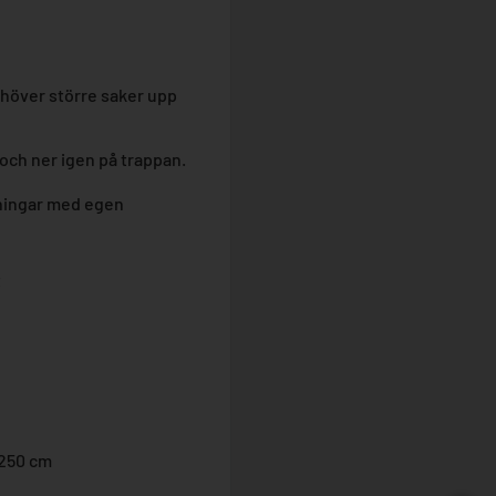
ehöver större saker upp
och ner igen på trappan.
llningar med egen
t
 250 cm