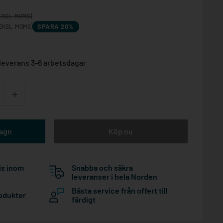
EKSL. MOMS)
SPARA 20%
EKSL. MOMS)
leverans 3-6 arbetsdagar
vagn
Köp nu
is inom
Snabba och säkra
leveranser i hela Norden
Bästa service från offert till
rodukter
färdigt