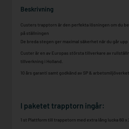
Beskrivning
Custers trapptorn är den perfekta lösningen om du b
på ställningen
De breda stegen ger maximal säkerhet när du går upp 
Custer är en av Europas största tillverkare av rullstä
tillverkning i Holland.
10 års garanti samt godkänd av SP & arbetsmiljöverke
I paketet trapptorn ingår:
1 st Plattform till trappetorn med extra lång lucka 60 x