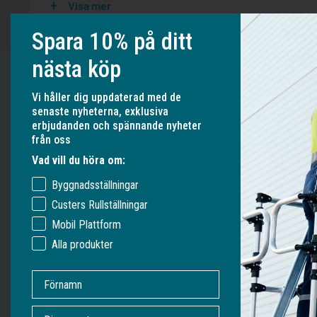
Visa mer
Spara 10% på ditt
nästa köp
OM VERKSAMHETEN
Vi håller dig uppdaterad med de
senaste nyheterna, exklusiva
Ställningonline.se
erbjudanden och spännande nyheter
från oss
Gräshoppsvägen 7 B (kontor/ej lager)
Vad vill du höra om:
311 79 Falkenberg
Sverige
Byggnadsställningar
Org. nr: 556535-6267
Custers Rullställningar
Mobil Plattform
Alla produkter
ORDER@UNIHAK.SE
0700 23 25 40
Förnamn
emaik