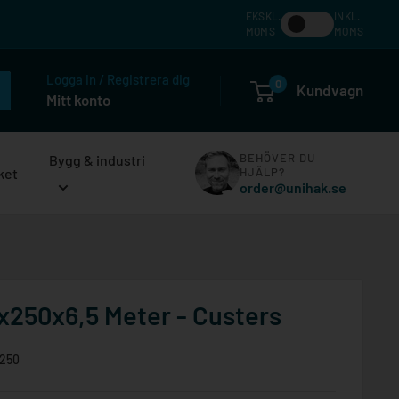
EKSKL.
INKL.
MOMS
MOMS
Logga in / Registrera dig
0
Kundvagn
Mitt konto
BEHÖVER DU
Bygg & industri
ket
HJÄLP?
order@unihak.se
x250x6,5 Meter - Custers
0250