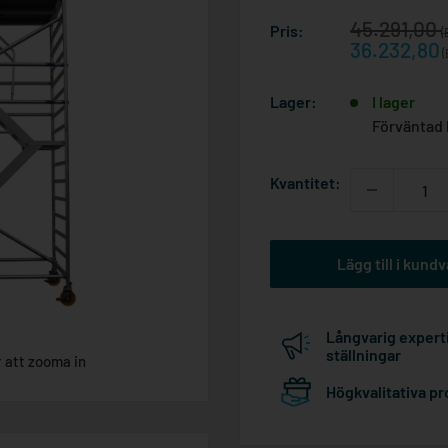
Reapris
45.291,00
Pris:
(
36.232,80
(
Lager:
I lager
Förväntad 
Kvantitet:
Lägg till i kund
Långvarig expert
ställningar
r att zooma in
Högkvalitativa p