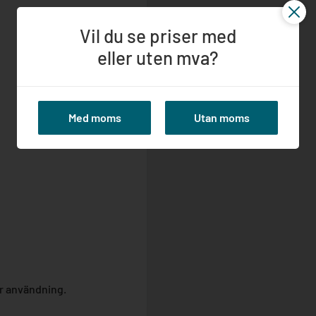
Vil du se priser med
eller uten mva?
Med moms
Utan moms
ör användning.