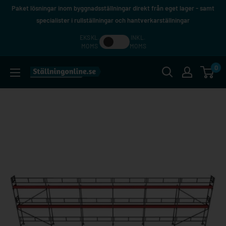
Hoppa
Paket lösningar inom byggnadsställningar direkt från eget lager - samt
till
specialister i rullställningar och hantverkarställningar
innehåll
EKSKL.
INKL.
MOMS
MOMS
0
Ställningonline.se