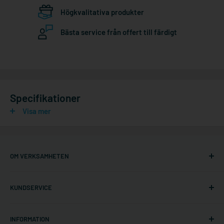
Högkvalitativa produkter
Bästa service från offert till färdigt
Specifikationer
Visa mer
OM VERKSAMHETEN
Ställningonline.se
KUNDSERVICE
Gräshoppsvägen 7 B (kontor/ej lager)
311 79 Falkenberg
Om oss
Sverige
INFORMATION
Kontakta oss