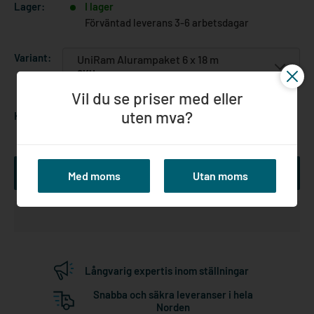
Lager:
I lager
Förväntad leverans 3-6 arbetsdagar
Variant:
UniRam Alurampaket 6 x 18 m
SKU:
8502-600180073
Vil du se priser med eller
uten mva?
Kvantitet:
Lägg till i kundvagn
Med moms
Utan moms
Långvarig expertis inom ställningar
Snabba och säkra leveranser i hela
Norden