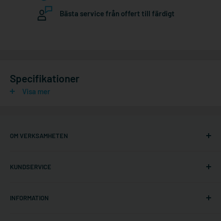
Bästa service från offert till färdigt
Specifikationer
Visa mer
OM VERKSAMHETEN
Ställningonline.se
KUNDSERVICE
Gräshoppsvägen 7 B (kontor/ej lager)
311 79 Falkenberg
Om oss
Sverige
INFORMATION
Kontakta oss
Org. nr: 556535-6267
Frakt och leverans