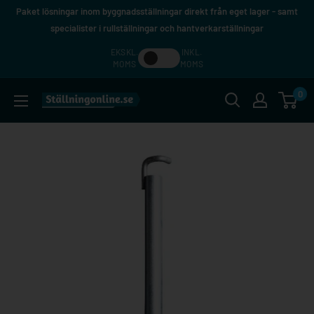
Hoppa
Paket lösningar inom byggnadsställningar direkt från eget lager - samt
till
specialister i rullställningar och hantverkarställningar
innehåll
EKSKL.
INKL.
MOMS
MOMS
0
Ställningonline.se