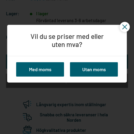
Lager:
I lager
Förväntad leverans 3-6 arbetsdagar
Vil du se priser med eller
Kvantitet:
uten mva?
Lägg till i kundvagn
Med moms
Utan moms
Köp nu
Långvarig expertis inom ställningar
Snabba och säkra leveranser i hela
Norden
Högkvalitativa produkter