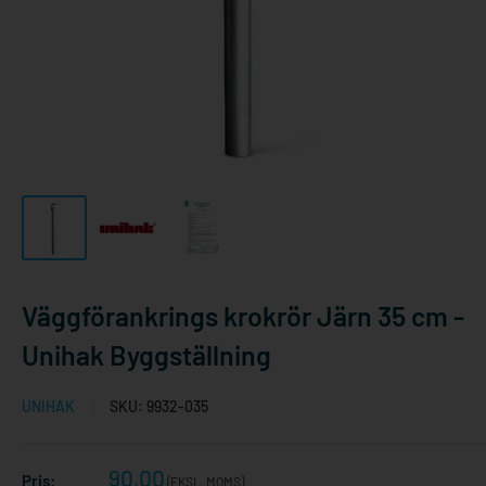
Väggförankrings krokrör Järn 35 cm -
Unihak Byggställning
UNIHAK
SKU:
9932-035
Reapris
90,00
Pris:
(EKSL. MOMS)